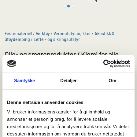
Festemateriell
/
Verktøy
/
Verneutstyr og klær
/
Akustikk &
Støydemping
/
Løfte - og sikringsutstyr
Olje- og smøreprodukter / Kjemi for alle
formål
Enten du trenger lim, fugemasser, grunning,
Samtykke
Detaljer
Om
lakk, tetning, oljer eller renseprodukter kan vi
hjelpe deg.
Denne nettsiden anvender cookies
Vi har selvsagt både de tradisjonelle produktene på
Vi bruker informasjonskapsler for å gi innhold og
markedet, i tillegg til en rekke miljøvennlige alternativer der
annonser et personlig preg, for å levere sosiale
dette er påkrevet eller ønskelig.
mediefunksjoner og for å analysere trafikken vår. Vi deler
dessuten informasjon om hvordan du bruker nettstedet
Stort sortiment som garantert dekker hele ditt daglige behov