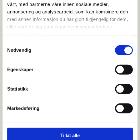
vårt, med partnerne våre innen sosiale medier,
gjennom våre merker som for eksempel
WD-40
,
Dana
,
Sika
,
annonsering og analysearbeid, som kan kombinere den
CorroProtect
,
Permatex
,
Gorilla glue
,
med annen informasjon du har gjort tilgjengelig for dem,
CRC
,
Loctite
,
Valvoline
,
Careq
,
Tectyl
,
Turtle
Wax
,
Aspen
eller som de har samlet inn gjennom din bruk av
miljødrivstoff
,
Brugarolas
,
904
, og andre.
tjenestene deres.
Samtykkevalg
Nødvendig
Egenskaper
Statistikk
Markedsføring
Lim
Fugemasse
Tillat alle