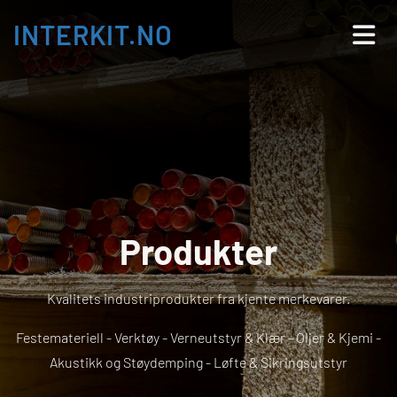
INTERKIT.NO
Produkter
Kvalitets industriprodukter fra kjente merkevarer.
Festemateriell - Verktøy - Verneutstyr & Klær - Oljer & Kjemi -
Akustikk og Støydemping - Løfte & Sikringsutstyr