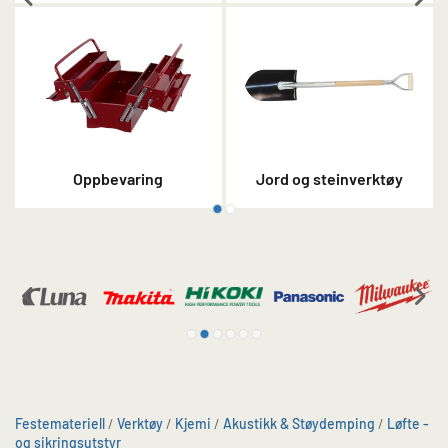
Oppbevaring
Jord og steinverktøy
Festemateriell
/
Verktøy
/
Kjemi
/
Akustikk & Støydemping
/
Løfte -
og sikringsutstyr