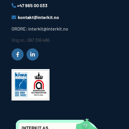
+47 965 00 033

kontakt@interkit.no

ORDRE: interkit@interkit.no
Org.nr.: 997 316 486