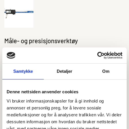
Måle- og presisjonsverktøy
På lager
Samtykke
Detaljer
Om
Send en henvendelse
Denne nettsiden anvender cookies
Analoge eller digitale måleverktøy
Vi bruker informasjonskapsler for å gi innhold og
annonser et personlig preg, for å levere sosiale
Enten du har behov for analoge eller digitale måleverktøy, vil du
mediefunksjoner og for å analysere trafikken vår. Vi deler
finne det du trenger i vårt rikholdige varesortiment. Vi har også
dessuten informasjon om hvordan du bruker nettstedet
ulike prisklasser i segmentet som gjenspeiler.
vårt, med partnerne våre innen sosiale medier,