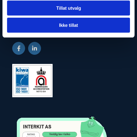
Tillat utvalg
kontakt@interkit.no

ORDRE: interkit@interkit.no
Ikke tillat
Org.nr.: 997 316 486