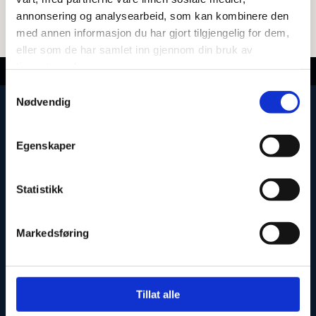
annonsering og analysearbeid, som kan kombinere den
med annen informasjon du har gjort tilgjengelig for dem,
eller som de har samlet inn gjennom din bruk av
tjenestene deres.
Samtykkevalg
Nødvendig
Egenskaper
Statistikk
INTERKIT AS
Markedsføring
Industriveien 20

1481 Hagan
Tillat alle
+47 965 00 033
