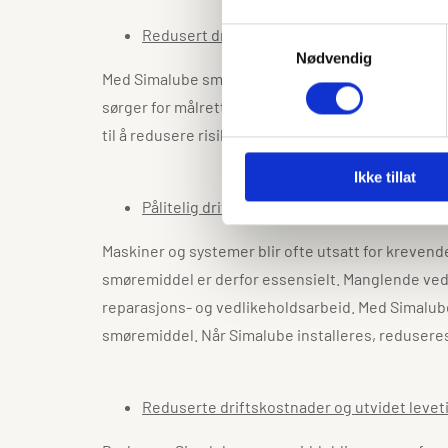
Redusert driftskostnad og nedetid
Samtykkevalg
Nødvendig
Med Simalube smøresystem kan du redusere nedeti
sørger for målrettet og kontinuerlig smøring, ogs
til å redusere risikovurderingen og unngå uønsked
Ikke tillat
Pålitelig drift under tøffe forhold
Maskiner og systemer blir ofte utsatt for krevend
smøremiddel er derfor essensielt. Manglende vedlik
reparasjons- og vedlikeholdsarbeid. Med Simalub
smøremiddel. Når Simalube installeres, reduseres 
Reduserte driftskostnader og utvidet levet