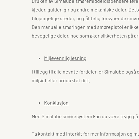
Bruken av Simalube smøremiddeldispensere fører ti
kjeder, guider, gir og andre mekaniske deler. Dett
tilgjengelige steder, og pålitelig forsyner de smø
Den manuelle smøringen med smørepistol er ikke l
bevegelige deler, noe som øker sikkerheten på a
Miljøvennlig løsning
I tillegg til alle nevnte fordeler, er Simalube o
miljøet eller produktet ditt.
Konklusjon
Med Simalube smøresystem kan du være trygg på at 
Ta kontakt med Interkit for mer informasjon og mu