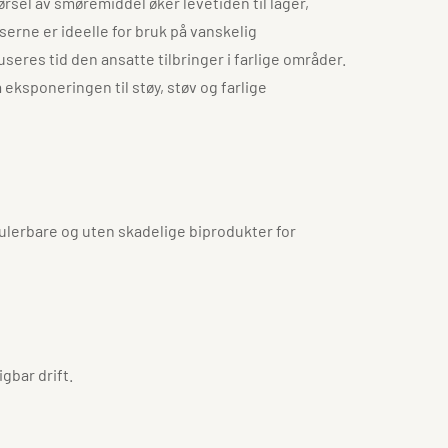
sel av smøremiddel øker levetiden til lager,
serne er ideelle for bruk på vanskelig
seres tid den ansatte tilbringer i farlige områder.
ksponeringen til støy, støv og farlige
kulerbare og uten skadelige biprodukter for
gbar drift.