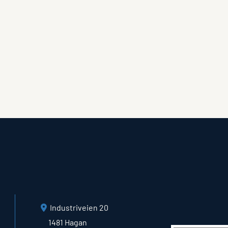
Industriveien 20

1481 Hagan