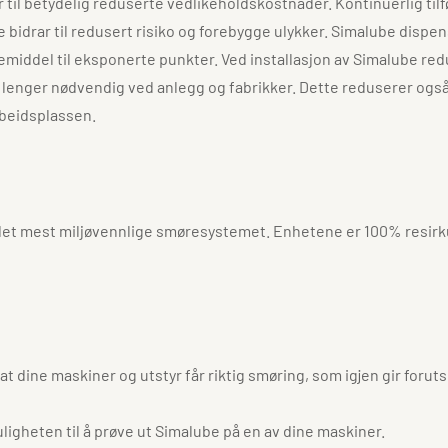
l betydelig reduserte vedlikeholdskostnader. Kontinuerlig tilfør
e bidrar til redusert risiko og forebygge ulykker. Simalube dispen
remiddel til eksponerte punkter. Ved installasjon av Simalube redu
enger nødvendig ved anlegg og fabrikker. Dette reduserer også e
rbeidsplassen.
gså det mest miljøvennlige smøresystemet. Enhetene er 100% resir
dine maskiner og utstyr får riktig smøring, som igjen gir forutsi
ligheten til å prøve ut Simalube på en av dine maskiner.