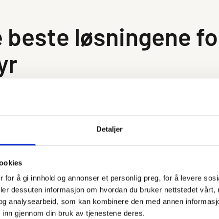
de beste løsningene f
yr
Simalube - et innovativt smøresystem som sikrer jevn og pålitelig
betong- eller sementanlegg, en gruve, næringsmiddelindustri og a
Detaljer
stnader og øker systemets tilgjengelighet. La oss se nærmere p
ookies
strekkelig eller feilsmurt, vil det føre til økt slitasje, noe som ig
 for å gi innhold og annonser et personlig preg, for å levere sos
be smøresystem er du garantert en jevn tilførsel av riktig smør
deler dessuten informasjon om hvordan du bruker nettstedet vårt,
og analysearbeid, som kan kombinere den med annen informasjon d
 inn gjennom din bruk av tjenestene deres.