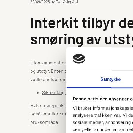
22/09/2023
av Tor Ødegård
Interkit tilbyr 
smøring av utst
I den sammenheng ønsker vi å introdusere deg for 
og utstyr. Enten det er i grusverk, steinbrudd, 
vedlikeholdet enklere, samtidig som du sparer ko
Samtykke
Sikre riktig smøring.
Denne nettsiden anvender c
Hvis smørepunktene på maskinene dine enten blir util
Vi bruker informasjonskapsler
også annullere maskinens garanti. Men med Simalu
analysere trafikken vår. Vi 
bruksområde.
sosiale medier, annonsering 
dem, eller som de har samlet