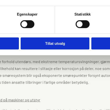
Egenskaper
Statistikk
den betydelig, og samtidig redusere kostnadene i forhold til 
å på vanskelig tilgjengelige områder, som for eksempel høyt over 
e feil.
Tillat utvalg
e forhold utendørs, med ekstreme temperatursvingninger, gjørme, 
ehold kan resultere i slitasje eller korrosjon på deler, noe som 
e smøresystem blir også eksponerte smørepunkter forsynt automa
tiden ansatte tilbringer i farlige områder betydelig.
id på maskiner og utstyr