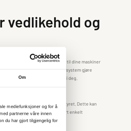
or vedlikehold og
 tilførsel av riktig smøremiddel til dine maskiner
nnen industri, vil Simalube smøresystem gjøre
Om
å fordelene dette systemet kan gi deg.
jen kan føre til tidlig feil på utstyret. Dette kan
iale mediefunksjoner og for å
emiddel i ønsket mengde for hvert enkelt
 med partnerne våre innen
u har gjort tilgjengelig for